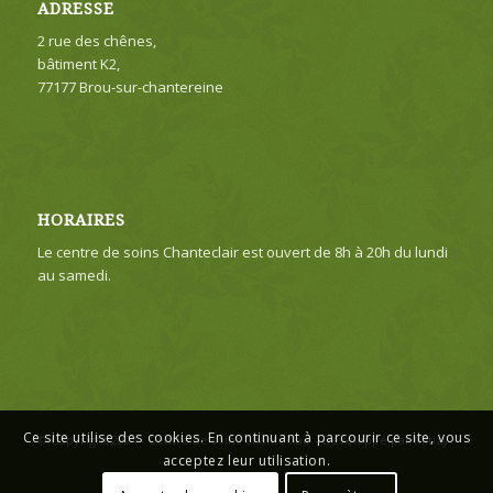
ADRESSE
2 rue des chênes,
bâtiment K2,
77177 Brou-sur-chantereine
HORAIRES
Le centre de soins Chanteclair est ouvert de 8h à 20h du lundi
au samedi.
Ce site utilise des cookies. En continuant à parcourir ce site, vous
© Copyright 2024 - Centre de soins Chanteclair -
Développé par Mitizy
acceptez leur utilisation.